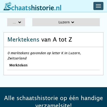
navig
schaatshistorie.nl
men
A-Z
Luzern
Merktekens
van A tot Z
0 merktekens gevonden op letter K in Luzern,
Zwitserland
Merkteken
Alle schaatshistorie op één handige
verzamelsite!