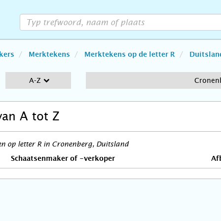
kers
Merktekens
Merktekens op de letter R
Duitslan
A-Z
Cronen
van A tot Z
 op letter R in Cronenberg, Duitsland
Schaatsenmaker of -verkoper
Af