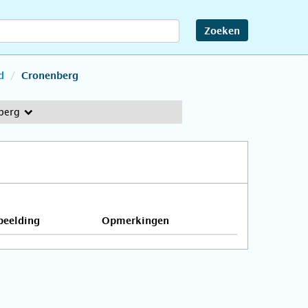
Zoeken
d
Cronenberg
berg
beelding
Opmerkingen