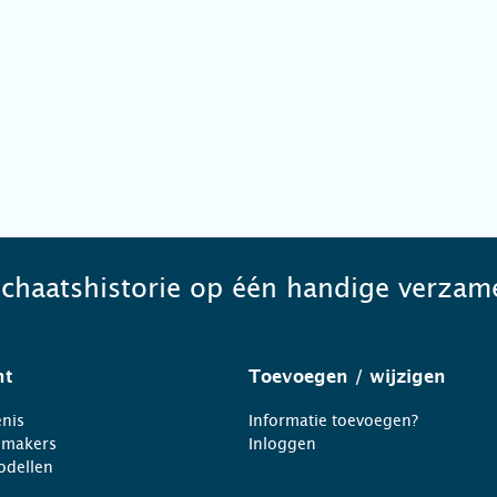
schaatshistorie op één handige verzame
ht
Toevoegen
/ wijzigen
nis
Informatie toevoegen?
nmakers
Inloggen
odellen