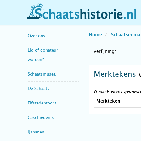
schaatshistorie.nl
Home
Schaatsenma
Over ons
Lid of donateur
Verfijning:
worden?
Merktekens
Schaatsmusea
De Schaats
0 merktekens gevonden
Merkteken
Elfstedentocht
Geschiedenis
IJsbanen