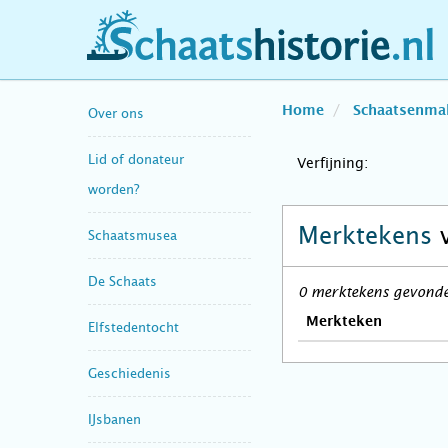
schaatshistorie.nl
Home
Schaatsenma
Over ons
Lid of donateur
Verfijning:
worden?
Merktekens
Schaatsmusea
De Schaats
0 merktekens gevonden
Merkteken
Elfstedentocht
Geschiedenis
IJsbanen