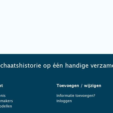
schaatshistorie op één handige verzame
ht
Toevoegen
/ wijzigen
nis
Informatie toevoegen?
nmakers
Inloggen
odellen