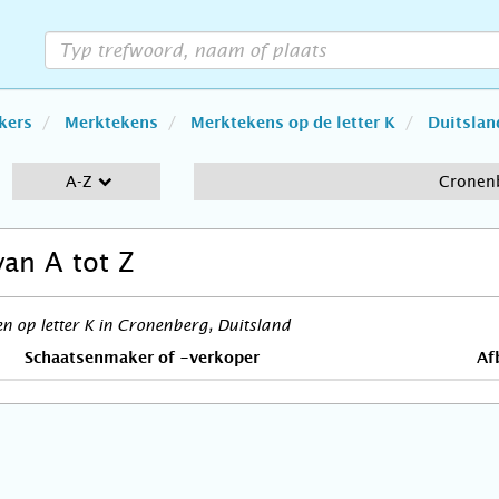
kers
Merktekens
Merktekens op de letter K
Duitslan
A-Z
Cronen
van A tot Z
 op letter K in Cronenberg, Duitsland
Schaatsenmaker of -verkoper
Af