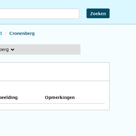
Zoeken
d
Cronenberg
berg
beelding
Opmerkingen