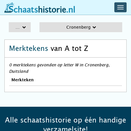
navig
schaatshistorie.nl
men
A-Z
Cronenberg
Merktekens
van A tot Z
0 merktekens gevonden op letter W in Cronenberg,
Duitsland
Merkteken
Alle schaatshistorie op één handige
verzamelsite!