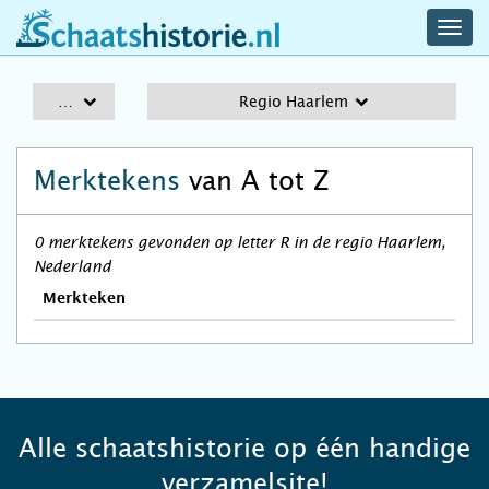
navig
schaatshistorie.nl
men
A-Z
Regio Haarlem
Merktekens
van A tot Z
0 merktekens gevonden op letter R in de regio Haarlem,
Nederland
Merkteken
Alle schaatshistorie op één handige
verzamelsite!