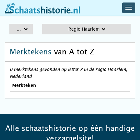
navig
schaatshistorie.nl
men
A-Z
Regio Haarlem
Merktekens
van A tot Z
0 merktekens gevonden op letter P in de regio Haarlem,
Nederland
Merkteken
Alle schaatshistorie op één handige
verzamelsite!