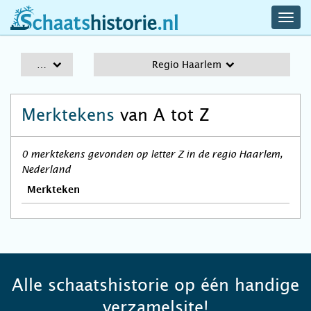
navig
schaatshistorie.nl
men
A-Z
Regio Haarlem
Merktekens
van A tot Z
0 merktekens gevonden op letter Z in de regio Haarlem,
Nederland
Merkteken
Alle schaatshistorie op één handige
verzamelsite!