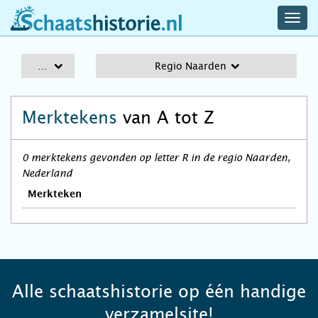
navig
schaatshistorie.nl
men
A-Z
Regio Naarden
Merktekens
van A tot Z
0 merktekens gevonden op letter R in de regio Naarden,
Nederland
Merkteken
Alle schaatshistorie op één handige
verzamelsite!