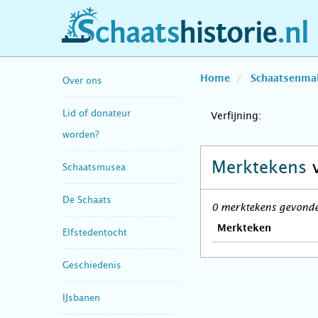
schaatshistorie.nl
Home
Schaatsenma
Over ons
Lid of donateur
Verfijning:
worden?
Merktekens
Schaatsmusea
De Schaats
0 merktekens gevonden
Merkteken
Elfstedentocht
Geschiedenis
IJsbanen