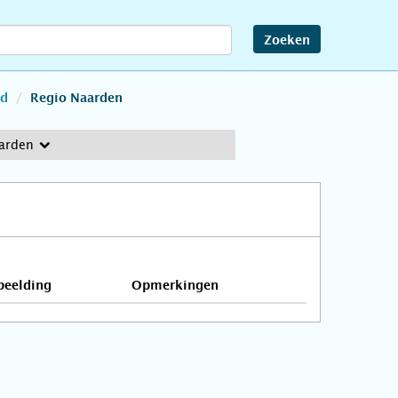
Zoeken
nd
Regio Naarden
arden
beelding
Opmerkingen