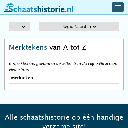
navig
schaatshistorie.nl
men
A-Z
Regio Naarden
Merktekens
van A tot Z
0 merktekens gevonden op letter U in de regio Naarden,
Nederland
Merkteken
Alle schaatshistorie op één handige
verzamelsite!