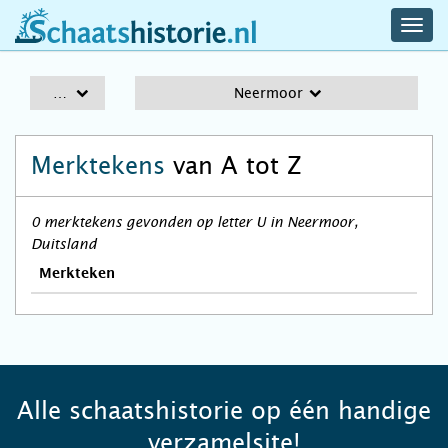
navig
schaatshistorie.nl
men
A-Z
Neermoor
Merktekens
van A tot Z
0 merktekens gevonden op letter U in Neermoor,
Duitsland
Merkteken
Alle schaatshistorie op één handige
verzamelsite!