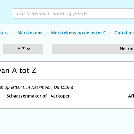
kers
Merktekens
Merktekens op de letter E
Duitslan
A-Z
Neerm
van A tot Z
 op letter E in Neermoor, Duitsland
Schaatsenmaker of -verkoper
Af