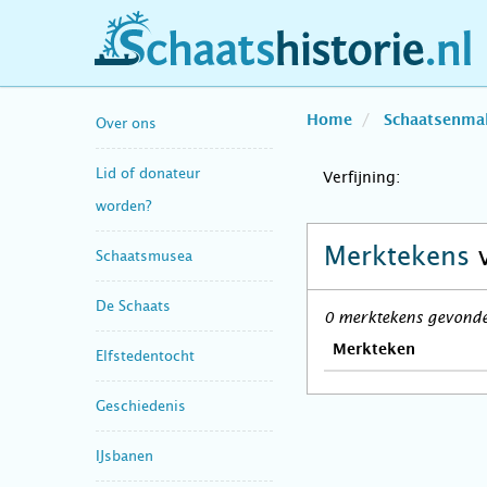
schaatshistorie.nl
Home
Schaatsenma
Over ons
Lid of donateur
Verfijning:
worden?
Merktekens
Schaatsmusea
De Schaats
0 merktekens gevonden
Merkteken
Elfstedentocht
Geschiedenis
IJsbanen