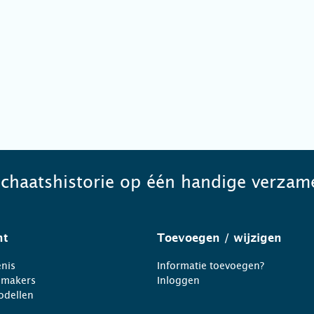
schaatshistorie op één handige verzame
ht
Toevoegen
/ wijzigen
nis
Informatie toevoegen?
nmakers
Inloggen
odellen