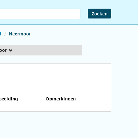
Zoeken
d
Neermoor
oor
beelding
Opmerkingen