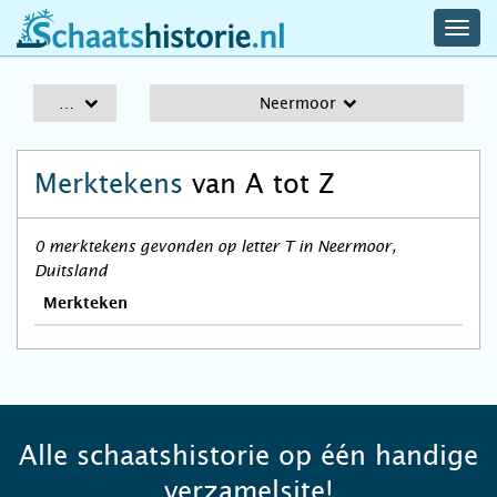
navig
schaatshistorie.nl
men
A-Z
Neermoor
Merktekens
van A tot Z
0 merktekens gevonden op letter T in Neermoor,
Duitsland
Merkteken
Alle schaatshistorie op één handige
verzamelsite!