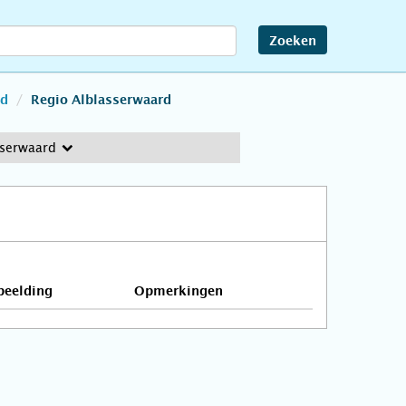
Zoeken
nd
Regio Alblasserwaard
sserwaard
beelding
Opmerkingen