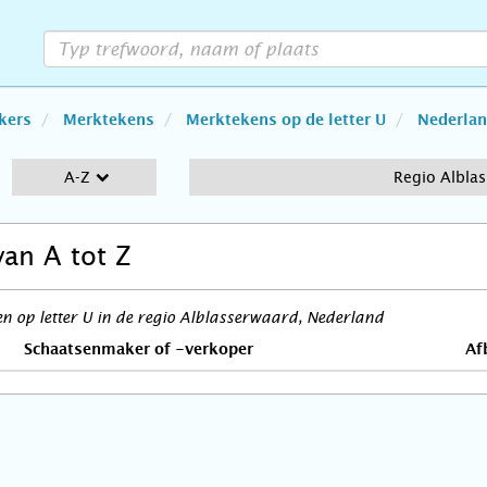
kers
Merktekens
Merktekens op de letter U
Nederla
A-Z
Regio Albla
van A tot Z
 op letter U in de regio Alblasserwaard, Nederland
Schaatsenmaker of -verkoper
Af