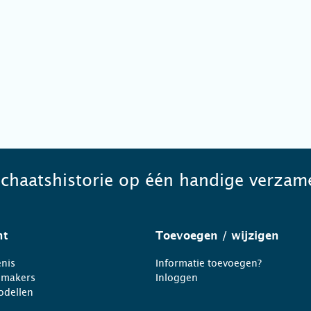
schaatshistorie op één handige verzame
ht
Toevoegen
/ wijzigen
nis
Informatie toevoegen?
nmakers
Inloggen
odellen