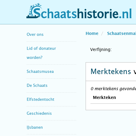
schaatshistorie.nl
Home
Schaatsenma
Over ons
Lid of donateur
Verfijning:
worden?
Merktekens
Schaatsmusea
De Schaats
0 merktekens gevonden
Merkteken
Elfstedentocht
Geschiedenis
IJsbanen