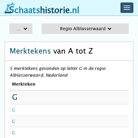
navig
schaatshistorie.nl
men
A-Z
Regio Alblasserwaard
Merktekens
van A tot Z
5 merktekens gevonden op letter G in de regio
Alblasserwaard, Nederland
Merkteken
G
G
G
G