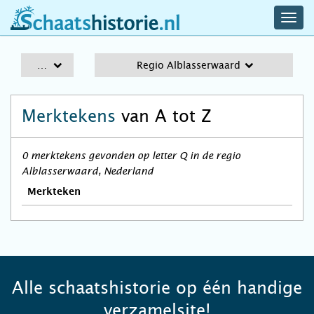
navig
schaatshistorie.nl
men
A-Z
Regio Alblasserwaard
Merktekens
van A tot Z
0 merktekens gevonden op letter Q in de regio
Alblasserwaard, Nederland
Merkteken
Alle schaatshistorie op één handige
verzamelsite!