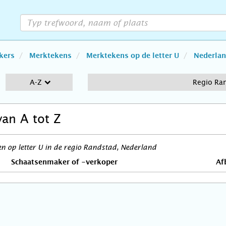
kers
Merktekens
Merktekens op de letter U
Nederla
A-Z
Regio Ra
van A tot Z
 op letter U in de regio Randstad, Nederland
Schaatsenmaker of -verkoper
Af