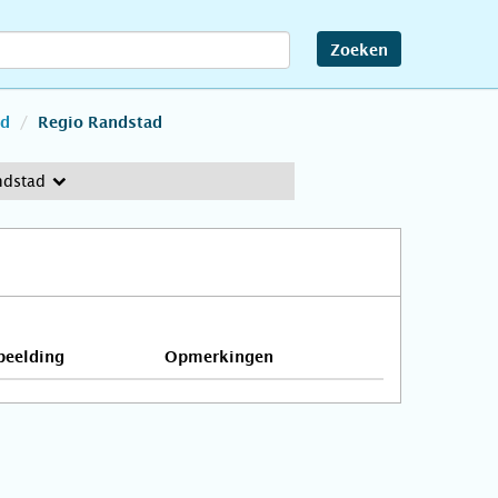
Zoeken
nd
Regio Randstad
ndstad
beelding
Opmerkingen