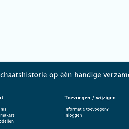
schaatshistorie op één handige verzame
ht
Toevoegen
/ wijzigen
nis
Informatie toevoegen?
nmakers
Inloggen
odellen