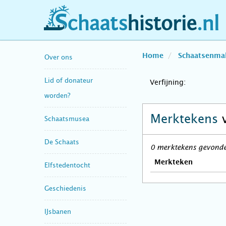
schaatshistorie.nl
Home
Schaatsenma
Over ons
Lid of donateur
Verfijning:
worden?
Merktekens
Schaatsmusea
De Schaats
0 merktekens gevonden
Merkteken
Elfstedentocht
Geschiedenis
IJsbanen