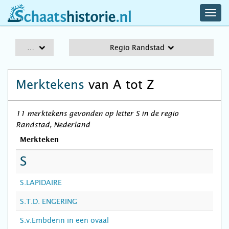
navig
schaatshistorie.nl
men
A-Z
Regio Randstad
Merktekens
van A tot Z
11 merktekens gevonden op letter S in de regio
Randstad, Nederland
Merkteken
S
S.LAPIDAIRE
S.T.D. ENGERING
S.v.Embdenn in een ovaal