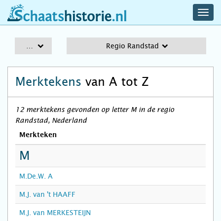
navig
schaatshistorie.nl
men
A-Z
Regio Randstad
Merktekens
van A tot Z
12 merktekens gevonden op letter M in de regio
Randstad, Nederland
Merkteken
M
M.De.W. A
M.J. van 't HAAFF
M.J. van MERKESTEIJN