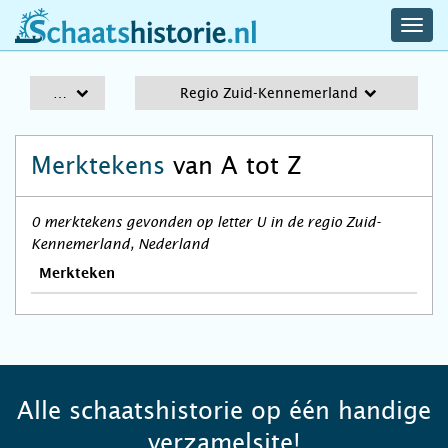
navig
schaatshistorie.nl
men
A-Z
Regio Zuid-Kennemerland
Merktekens
van A tot Z
0 merktekens gevonden op letter U in de regio Zuid-
Kennemerland, Nederland
Merkteken
Alle schaatshistorie op één handige
verzamelsite!