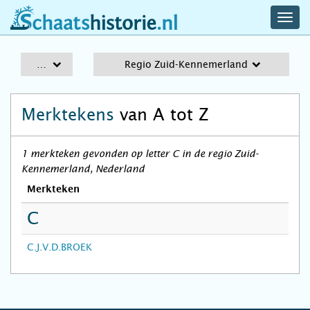
navig
schaatshistorie.nl
men
A-Z
Regio Zuid-Kennemerland
Merktekens
van A tot Z
1 merkteken gevonden op letter C in de regio Zuid-
Kennemerland, Nederland
Merkteken
C
C.J.V.D.BROEK