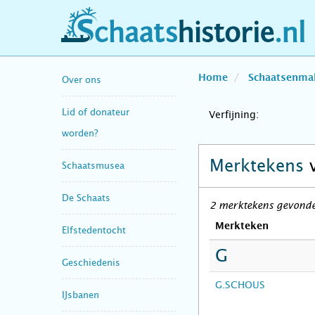
schaatshistorie.nl
Home
Schaatsenma
Over ons
Lid of donateur
Verfijning:
worden?
Merktekens
Schaatsmusea
De Schaats
2 merktekens gevonden
Merkteken
Elfstedentocht
G
Geschiedenis
G.SCHOUS
IJsbanen