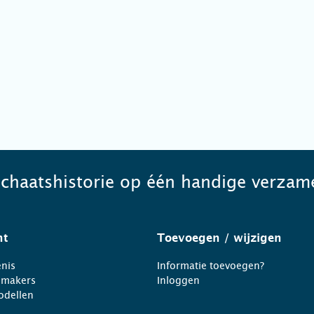
schaatshistorie op één handige verzame
ht
Toevoegen
/ wijzigen
nis
Informatie toevoegen?
nmakers
Inloggen
odellen