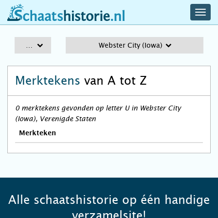
navig
schaatshistorie.nl
men
A-Z
Webster City (Iowa)
Merktekens
van A tot Z
0 merktekens gevonden op letter U in Webster City
(Iowa), Verenigde Staten
Merkteken
Alle schaatshistorie op één handige
verzamelsite!