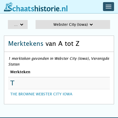
navig
schaatshistorie.nl
men
A-Z
Webster City (Iowa)
Merktekens
van A tot Z
1 merkteken gevonden in Webster City (Iowa), Verenigde
Staten
Merkteken
T
THE BROWNIE WEBSTER CITY IOWA