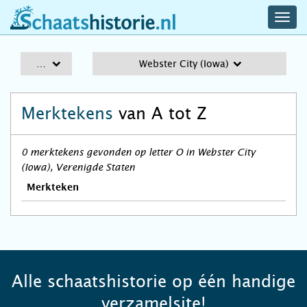
navig
schaatshistorie.nl
men
A-Z
Webster City (Iowa)
Merktekens
van A tot Z
0 merktekens gevonden op letter O in Webster City
(Iowa), Verenigde Staten
Merkteken
Alle schaatshistorie op één handige
verzamelsite!