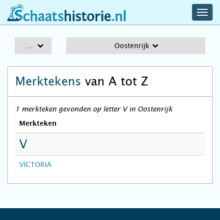
navig
schaatshistorie.nl
men
A-Z
Oostenrijk
Merktekens
van A tot Z
1 merkteken gevonden op letter V in Oostenrijk
Merkteken
V
VICTORIA