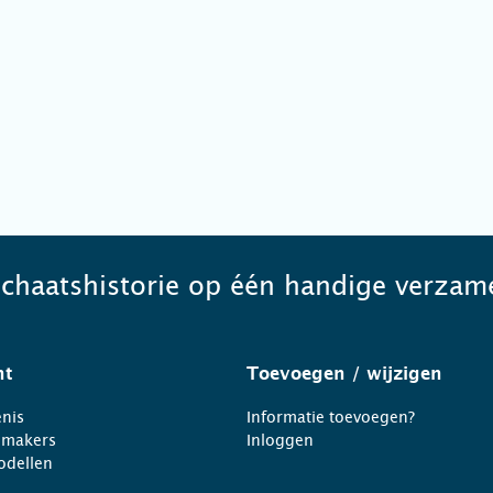
schaatshistorie op één handige verzame
ht
Toevoegen
/ wijzigen
nis
Informatie toevoegen?
nmakers
Inloggen
odellen