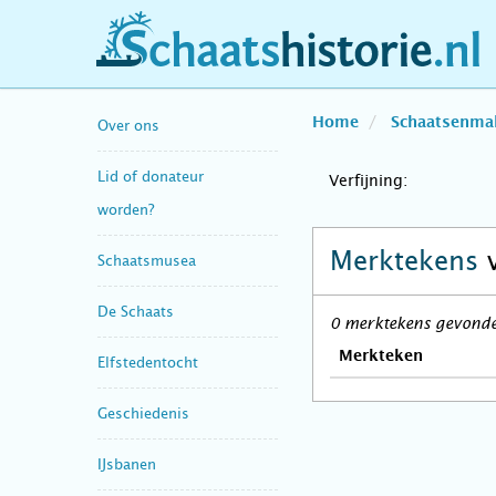
schaatshistorie.nl
Home
Schaatsenma
Over ons
Lid of donateur
Verfijning:
worden?
Merktekens
Schaatsmusea
De Schaats
0 merktekens gevonden
Merkteken
Elfstedentocht
Geschiedenis
IJsbanen