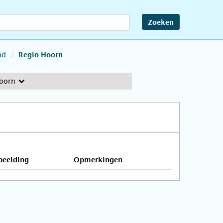
Zoeken
nd
Regio Hoorn
oorn
beelding
Opmerkingen