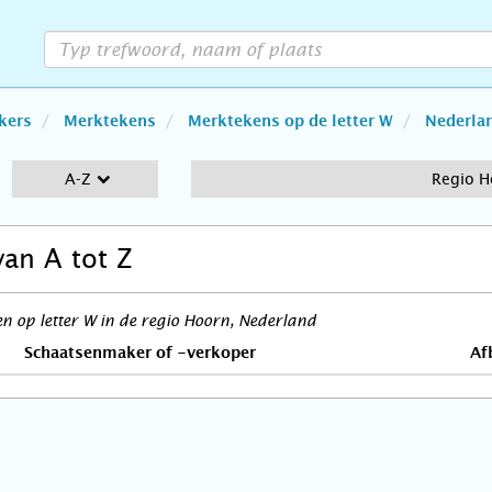
kers
Merktekens
Merktekens op de letter W
Nederla
A-Z
Regio H
van A tot Z
 op letter W in de regio Hoorn, Nederland
Schaatsenmaker of -verkoper
Af