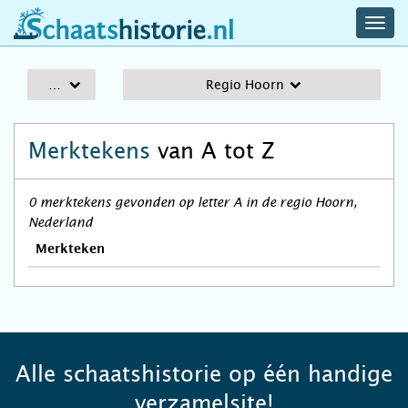
navig
schaatshistorie.nl
men
A-Z
Regio Hoorn
Merktekens
van A tot Z
0 merktekens gevonden op letter A in de regio Hoorn,
Nederland
Merkteken
Alle schaatshistorie op één handige
verzamelsite!