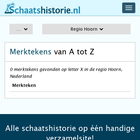
navig
schaatshistorie.nl
men
A-Z
Regio Hoorn
Merktekens
van A tot Z
0 merktekens gevonden op letter X in de regio Hoorn,
Nederland
Merkteken
Alle schaatshistorie op één handige
verzamelsite!