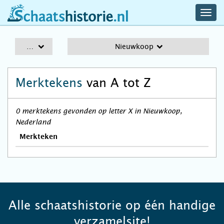
navig
schaatshistorie.nl
men
A-Z
Nieuwkoop
Merktekens
van A tot Z
0 merktekens gevonden op letter X in Nieuwkoop,
Nederland
Merkteken
Alle schaatshistorie op één handige
verzamelsite!