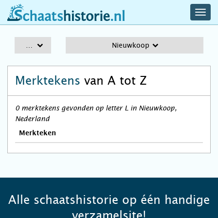
navig
schaatshistorie.nl
men
A-Z
Nieuwkoop
Merktekens
van A tot Z
0 merktekens gevonden op letter L in Nieuwkoop,
Nederland
Merkteken
Alle schaatshistorie op één handige
verzamelsite!