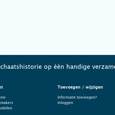
schaatshistorie op één handige verzame
ht
Toevoegen
/ wijzigen
nis
Informatie toevoegen?
nmakers
Inloggen
odellen