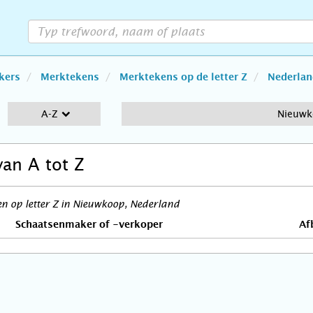
kers
Merktekens
Merktekens op de letter Z
Nederlan
A-Z
Nieuw
van A tot Z
 op letter Z in Nieuwkoop, Nederland
Schaatsenmaker of -verkoper
Af