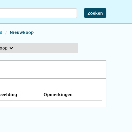
Zoeken
d
Nieuwkoop
koop
beelding
Opmerkingen