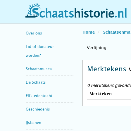
schaatshistorie.nl
Home
Schaatsenma
Over ons
Lid of donateur
Verfijning:
worden?
Merktekens
Schaatsmusea
De Schaats
0 merktekens gevonden
Merkteken
Elfstedentocht
Geschiedenis
IJsbanen