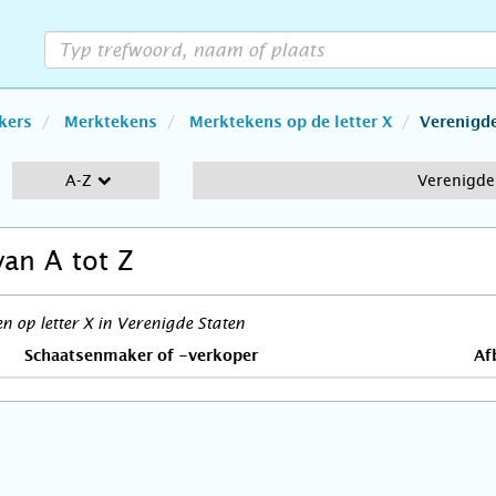
kers
Merktekens
Merktekens op de letter X
Verenigde
A-Z
Verenigde
van A tot Z
 op letter X in Verenigde Staten
Schaatsenmaker of -verkoper
Af