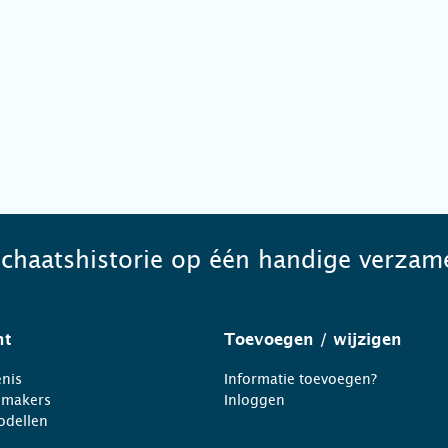
schaatshistorie op één handige verzame
ht
Toevoegen
/ wijzigen
nis
Informatie toevoegen?
nmakers
Inloggen
odellen