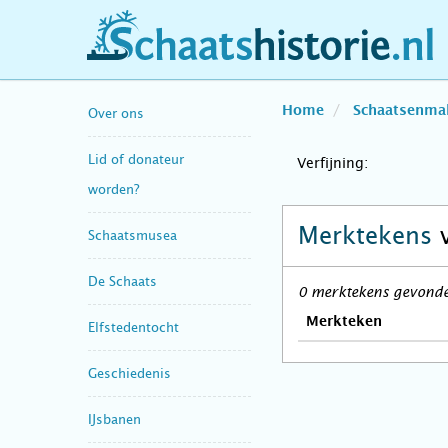
schaatshistorie.nl
Home
Schaatsenma
Over ons
Lid of donateur
Verfijning:
worden?
Merktekens
Schaatsmusea
De Schaats
0 merktekens gevonden
Merkteken
Elfstedentocht
Geschiedenis
IJsbanen