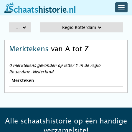
navig
schaatshistorie.nl
men
A-Z
Regio Rotterdam
Merktekens
van A tot Z
0 merktekens gevonden op letter Y in de regio
Rotterdam, Nederland
Merkteken
Alle schaatshistorie op één handige
verzamelsite!