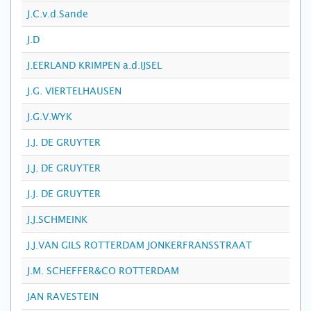
J.C.v.d.Sande
J.D
J.EERLAND KRIMPEN a.d.IJSEL
J.G. VIERTELHAUSEN
J.G.V.WYK
J.J. DE GRUYTER
J.J. DE GRUYTER
J.J. DE GRUYTER
J.J.SCHMEINK
J.J.VAN GILS ROTTERDAM JONKERFRANSSTRAAT
J.M. SCHEFFER&CO ROTTERDAM
JAN RAVESTEIN