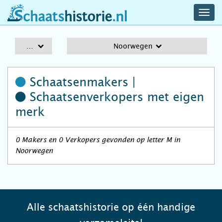
navig
schaatshistorie.nl
men
A-Z
Noorwegen
Schaatsenmakers |
Schaatsenverkopers
met eigen
merk
0 Makers en 0 Verkopers gevonden op letter M in
Noorwegen
Alle schaatshistorie op één handige