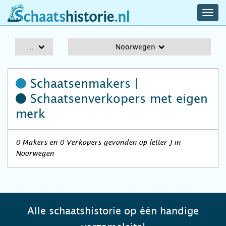
navig
schaatshistorie.nl
men
A-Z
Noorwegen
Schaatsenmakers |
Schaatsenverkopers
met eigen
merk
0 Makers en 0 Verkopers gevonden op letter J in
Noorwegen
Alle schaatshistorie op één handige