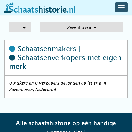
navig
schaatshistorie.nl
men
A-Z
Zevenhoven
Schaatsenmakers |
Schaatsenverkopers
met eigen
merk
0 Makers en 0 Verkopers gevonden op letter B in
Zevenhoven, Nederland
Alle schaatshistorie op één handige