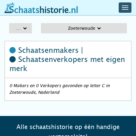
navig
schaatshistorie.nl
men
A-Z
Zoeterwoude
Schaatsenmakers |
Schaatsenverkopers
met eigen
merk
0 Makers en 0 Verkopers gevonden op letter C in
Zoeterwoude, Nederland
Alle schaatshistorie op één handige