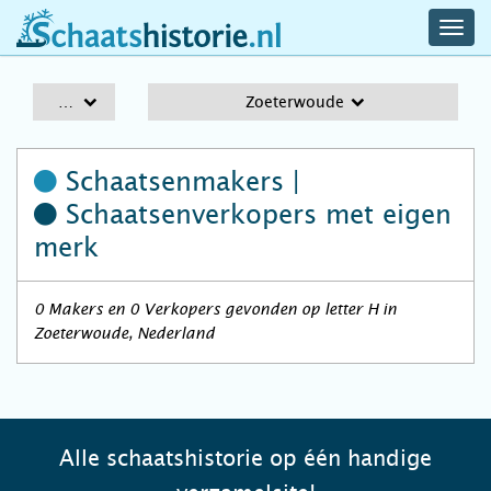
navig
schaatshistorie.nl
men
A-Z
Zoeterwoude
Schaatsenmakers |
Schaatsenverkopers
met eigen
merk
0 Makers en 0 Verkopers gevonden op letter H in
Zoeterwoude, Nederland
Alle schaatshistorie op één handige