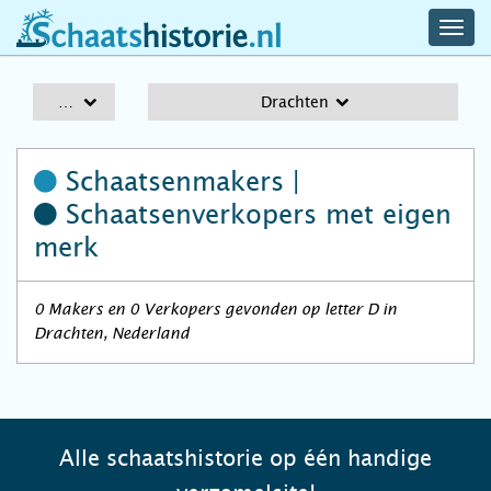
navig
schaatshistorie.nl
men
A-Z
Drachten
Schaatsenmakers |
Schaatsenverkopers
met eigen
merk
0 Makers en 0 Verkopers gevonden op letter D in
Drachten, Nederland
Alle schaatshistorie op één handige