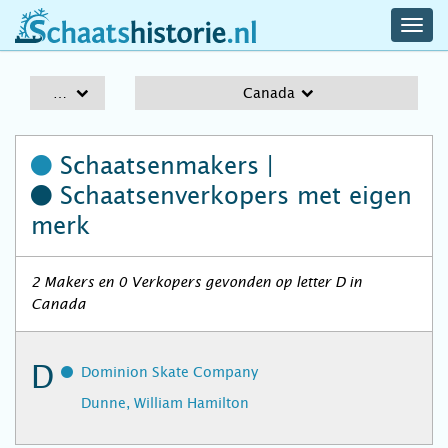
navig
schaatshistorie.nl
men
A-Z
Canada
Schaatsenmakers |
Schaatsenverkopers
met eigen
merk
2 Makers en 0 Verkopers gevonden op letter D in
Canada
D
Dominion Skate Company
Dunne, William Hamilton