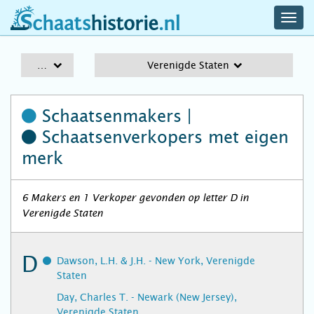
navig
schaatshistorie.nl
men
A-Z
Verenigde Staten
Schaatsenmakers |
Schaatsenverkopers
met eigen
merk
6 Makers en 1 Verkoper gevonden op letter D in
Verenigde Staten
D
Dawson, L.H. & J.H. - New York, Verenigde
Staten
Day, Charles T. - Newark (New Jersey),
Verenigde Staten