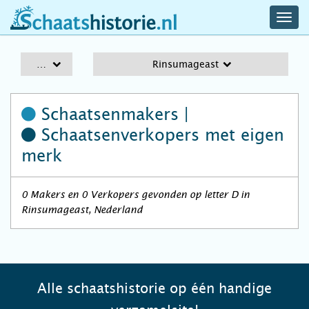
navig
schaatshistorie.nl
men
A-Z
Rinsumageast
Schaatsenmakers |
Schaatsenverkopers
met eigen
merk
0 Makers en 0 Verkopers gevonden op letter D in
Rinsumageast, Nederland
Alle schaatshistorie op één handige