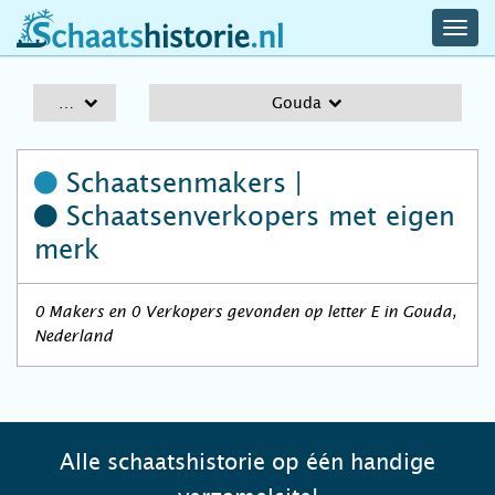
navig
schaatshistorie.nl
men
A-Z
Gouda
Schaatsenmakers |
Schaatsenverkopers
met eigen
merk
0 Makers en 0 Verkopers gevonden op letter E in Gouda,
Nederland
Alle schaatshistorie op één handige