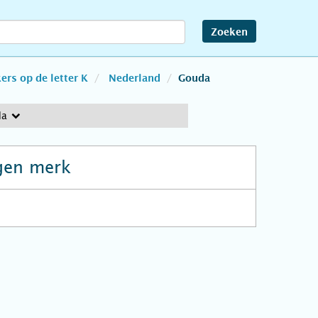
Zoeken
rs op de letter K
Nederland
Gouda
da
gen merk