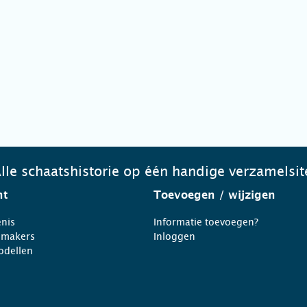
lle schaatshistorie op één handige verzamelsit
ht
Toevoegen
/ wijzigen
nis
Informatie toevoegen?
nmakers
Inloggen
odellen