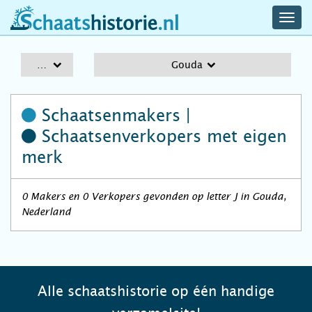
navig
schaatshistorie.nl
men
A-Z
Gouda
Schaatsenmakers |
Schaatsenverkopers
met eigen
merk
0 Makers en 0 Verkopers gevonden op letter J in Gouda,
Nederland
Alle schaatshistorie op één handige