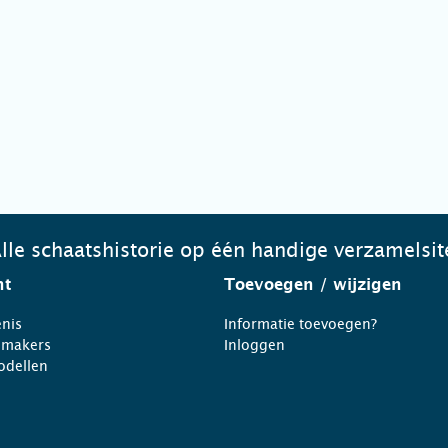
lle schaatshistorie op één handige verzamelsit
ht
Toevoegen
/ wijzigen
nis
Informatie toevoegen?
nmakers
Inloggen
odellen