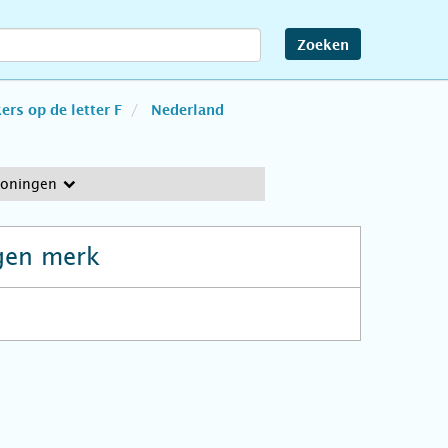
Zoeken
rs op de letter F
Nederland
roningen
gen merk