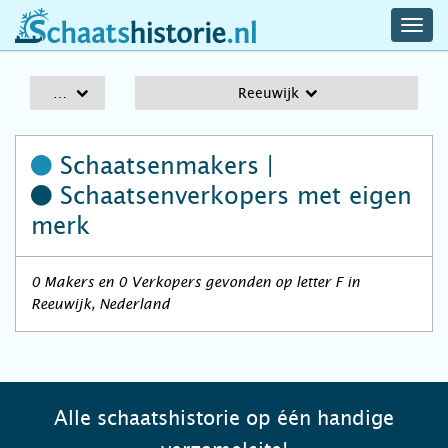
navig
schaatshistorie.nl
men
A-Z
Reeuwijk
Schaatsenmakers |
Schaatsenverkopers
met eigen
merk
0 Makers en 0 Verkopers gevonden op letter F in
Reeuwijk, Nederland
Alle schaatshistorie op één handige