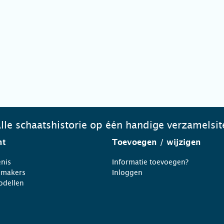
lle schaatshistorie op één handige verzamelsit
ht
Toevoegen
/ wijzigen
nis
Informatie toevoegen?
nmakers
Inloggen
odellen