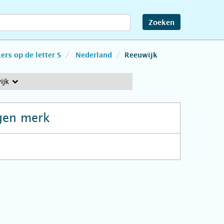
Zoeken
rs op de letter S
Nederland
Reeuwijk
ijk
gen merk